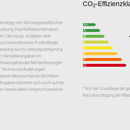
CO
-Effizienzk
2
 abhängig von fahrzeugspezifischen
A+
rsetzung, Rad-Reifenkombination,
A
en Fahrzeugs. Angaben über
B
C
Durchschnittswerte. Prüfbedingte
D
eistung durch Leistungssteigerung
E
n Herstellerangaben im
F
er hinausgehenden Minderleistungen
G
 Technische Änderungen
benen Messverfahren (Richtlinie
Angaben beziehen sich nicht auf ein
* Auf der Grundlage der
rn dienen allein Vergleichszwecken
Berücksichtigung der Mass