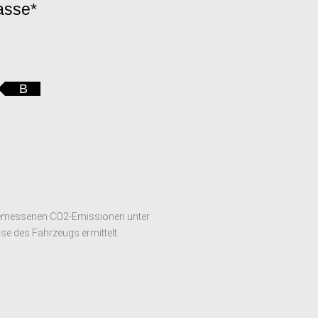
lasse*
B
 gemessenen CO2-Emissionen unter
e des Fahrzeugs ermittelt.